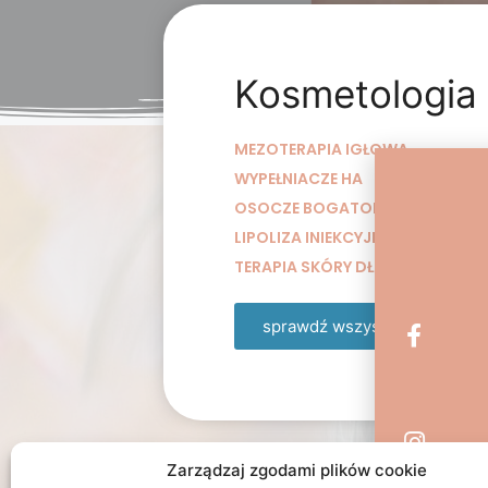
Kosmetologia
MEZOTERAPIA IGŁOWA
WYPEŁNIACZE HA
OSOCZE BOGATOPŁYTKOWE (WAM
LIPOLIZA INIEKCYJNA
TERAPIA SKÓRY DŁONI
sprawdź wszystkie usługi
Zarządzaj zgodami plików cookie