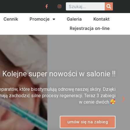
Cennik
Promocje
Galeria
Kontakt
Rejestracja on-line
Kolejne super nowości w salonie !!
eparatów, które biostymulują odnowę naszej skóry. Dzięki
ają zachodzić silne procesy regeneracji. Teraz 3 zabiegi
w cenie dwóch
umów się na zabieg