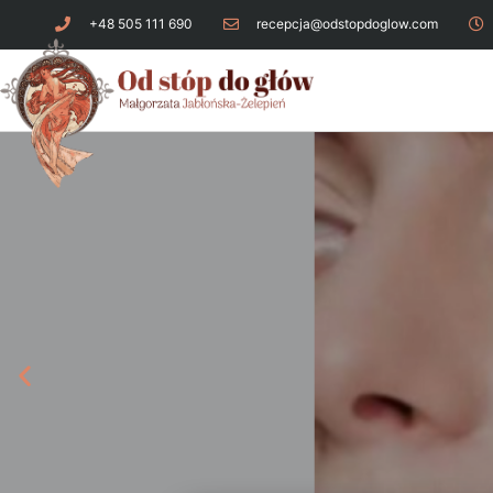
+48 505 111 690
recepcja@odstopdoglow.com