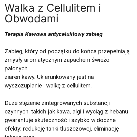
gdzie egzosomy i senolityki zawarte w
Walka z Cellulitem i
kosmetykach w połączeniu z mezterapią
mikroigłowa biostymulują i regenerują skórę,
Obwodami
przywracając jej młodzieńczy wygląd.
Premierowa cena jedyne 300 zł
Terapia Kawowa antycelulitowy zabieg
Kliknij tutaj
Zabieg, który od początku do końca przepełniają
zmysły aromatycznym zapachem świeżo
palonych
ziaren kawy. Ukierunkowany jest na
wyszczuplanie i walkę z cellulitem.
Duże stężenie zintegrowanych substancji
czynnych, takich jak kawa, algi i wyciąg z hebanu
gwarantuje skuteczność i szybko widoczne
efekty: redukcję tanki tłuszczowej, eliminację