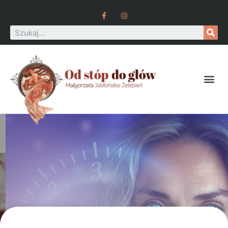
NOWOŚC W NASZYM SALONIE
Zabieg EXOss Pro-age to kompleksowa
kuracja odmładzająca dla skóry dojrzałej