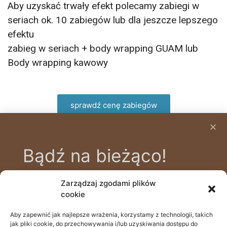
Aby uzyskać trwały efekt polecamy zabiegi w
seriach ok. 10 zabiegów lub dla jeszcze lepszego
efektu
zabieg w seriach + body wrapping GUAM lub
Body wrapping kawowy
sprawdź cenę zabiegów
Bądź na bieżąco!
Zarządzaj zgodami plików
Zapisz się na bezpłatny newsletter, aby
cookie
być na bieżąco z nowinkami i poradami
zdrowotnymi, prowadzonymi przez
Aby zapewnić jak najlepsze wrażenia, korzystamy z technologii, takich
505 111 690
jak pliki cookie, do przechowywania i/lub uzyskiwania dostępu do