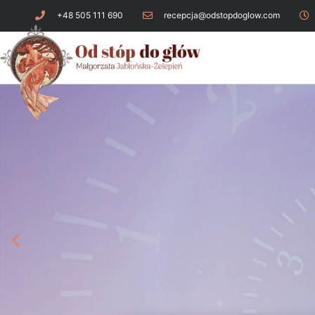
+48 505 111 690
recepcja@odstopdoglow.com