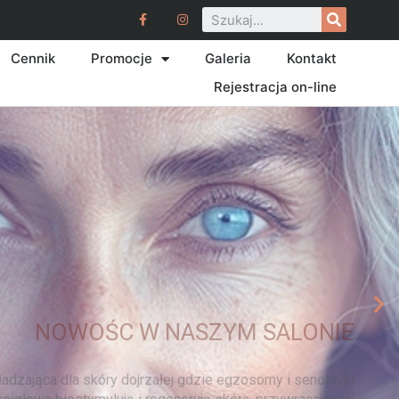
Cennik
Promocje
Galeria
Kontakt
Rejestracja on-line
NOWOŚC W NASZYM SALONIE
zająca dla skóry dojrzałej gdzie egzosomy i senolityki
głowa biostymulują i regenerują skórę, przywracając jej
młodzieńczy wygląd. Premierowa cena jedyne 300 zł
Kliknij tutaj