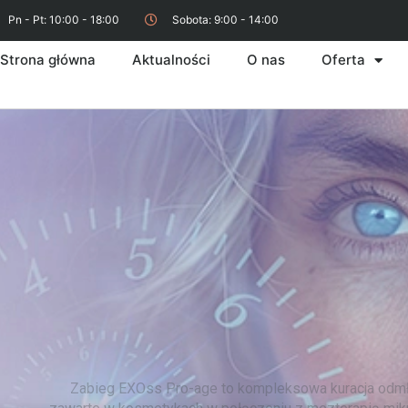
Pn - Pt: 10:00 - 18:00
Sobota: 9:00 - 14:00
Strona główna
Aktualności
O nas
Oferta
Zabieg EXOss Pro-age to kompleksowa kuracja odmład
zawarte w kosmetykach w połączeniu z mezterapią mikroi