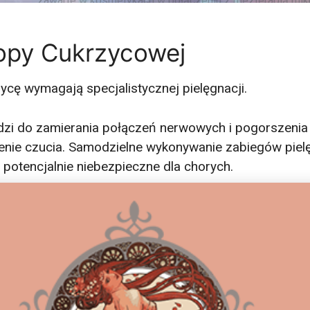
topy Cukrzycowej
ycę wymagają specjalistycznej pielęgnacji.
zi do zamierania połączeń nerwowych i pogorszenia 
zenie czucia. Samodzielne wykonywanie zabiegów piel
t potencjalnie niebezpieczne dla chorych.
iegu pacjenci prócz pełnego pedicure wykonywanego
diabetykom, poddawani są szczegółowym badaniom k
sprawdź cenę zabiegów