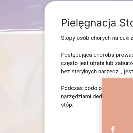
Pielęgnacja S
Stopy osób chorych na cukrz
Postępująca choroba prowad
często jest utrata lub zabur
bez sterylnych narzędzi , jes
Podczas podologicznego zab
narzędziami dedykowanymi 
stóp.