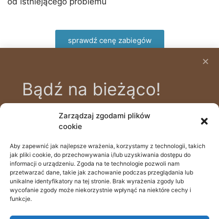
od istniejącego problemu
sprawdź cenę zabiegów
Bądź na bieżąco!
Zarządzaj zgodami plików
Zapisz się na bezpłatny newsletter, aby
cookie
być na bieżąco z nowinkami i poradami
zdrowotnymi, prowadzonymi przez
Aby zapewnić jak najlepsze wrażenia, korzystamy z technologii, takich
505 111 690
jak pliki cookie, do przechowywania i/lub uzyskiwania dostępu do
naszych specjalistów.
Batalionów Chłopskich 39a, 70-764 Szczecin
informacji o urządzeniu. Zgoda na te technologie pozwoli nam
przetwarzać dane, takie jak zachowanie podczas przeglądania lub
recepcja@odstopdoglow.com
unikalne identyfikatory na tej stronie. Brak wyrażenia zgody lub
wycofanie zgody może niekorzystnie wpłynąć na niektóre cechy i
funkcje.
rejestracja online
Email