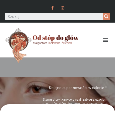
Kolejne super nowości w salonie !!
Stymulatory tkankowe czyli zabieg z użyciem
preparatów, które biostymulują odnowę naszej
skóry. Dzięki polinukleotydach zawartych w
preparacie, pod skórą zaczynają zachodzić