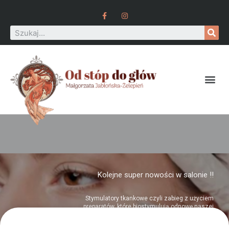
Kolejne super nowości w salonie !!
Stymulatory tkankowe czyli zabieg z użyciem
preparatów, które biostymulują odnowę naszej
skóry. Dzięki polinukleotydach zawartych w
preparacie, pod skórą zaczynają zachodzić