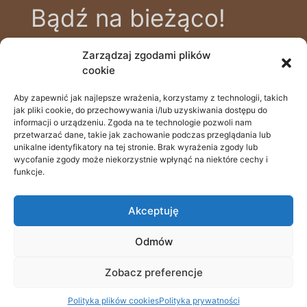
Bądź na bieżąco!
Zarządzaj zgodami plików
Zapisz się na bezpłatny newsletter, aby
cookie
być na bieżąco z nowinkami i poradami
zdrowotnymi, prowadzonymi przez
Aby zapewnić jak najlepsze wrażenia, korzystamy z technologii, takich
505 111 690
jak pliki cookie, do przechowywania i/lub uzyskiwania dostępu do
naszych specjalistów.
Batalionów Chłopskich 39a, 70-764 Szczecin
informacji o urządzeniu. Zgoda na te technologie pozwoli nam
przetwarzać dane, takie jak zachowanie podczas przeglądania lub
recepcja@odstopdoglow.com
unikalne identyfikatory na tej stronie. Brak wyrażenia zgody lub
wycofanie zgody może niekorzystnie wpłynąć na niektóre cechy i
funkcje.
rejestracja online
Email
Akceptuję
Odmów
© Wszelkie prawa zastrzeżone 2022
Zobacz preferencje
Polityka plików cookies
Polityka prywatności