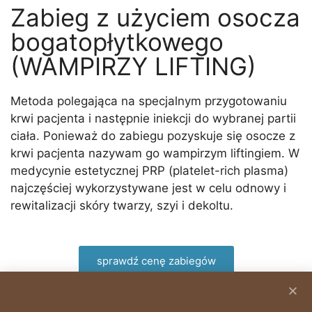
silne procesy regeneracji. Teraz 3 zabiegi w
Zabieg z użyciem osocza
cenie dwóch
bogatopłytkowego
(WAMPIRZY LIFTING)
umów się na zabieg
Metoda polegająca na specjalnym przygotowaniu
krwi pacjenta i następnie iniekcji do wybranej partii
ciała. Ponieważ do zabiegu pozyskuje się osocze z
krwi pacjenta nazywam go wampirzym liftingiem. W
medycynie estetycznej PRP (platelet-rich plasma)
najczęściej wykorzystywane jest w celu odnowy i
rewitalizacji skóry twarzy, szyi i dekoltu.
sprawdź cenę zabiegów