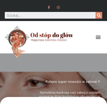
Kolejne super nowości w salonie !!
Stymulatory tkankowe czyli zabieg z użyciem
preparatów, które biostymulują odnowę naszej
skóry. Dzięki polinukleotydach zawartych w
preparacie, pod skórą zaczynają zachodzić