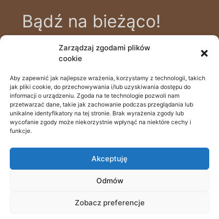
Bądź na bieżąco!
Zarządzaj zgodami plików
Zapisz się na bezpłatny newsletter, aby
cookie
być na bieżąco z nowinkami i poradami
zdrowotnymi, prowadzonymi przez
Aby zapewnić jak najlepsze wrażenia, korzystamy z technologii, takich
505 111 690
jak pliki cookie, do przechowywania i/lub uzyskiwania dostępu do
naszych specjalistów.
Batalionów Chłopskich 39a, 70-764 Szczecin
informacji o urządzeniu. Zgoda na te technologie pozwoli nam
przetwarzać dane, takie jak zachowanie podczas przeglądania lub
recepcja@odstopdoglow.com
unikalne identyfikatory na tej stronie. Brak wyrażenia zgody lub
wycofanie zgody może niekorzystnie wpłynąć na niektóre cechy i
funkcje.
rejestracja online
Email
Akceptuję
Odmów
© Wszelkie prawa zastrzeżone 2022
Zobacz preferencje