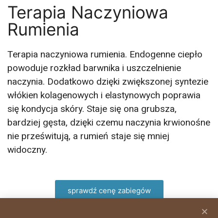
silne procesy regeneracji. Teraz 3 zabiegi w
Terapia Naczyniowa
cenie dwóch
Rumienia
umów się na zabieg
Terapia naczyniowa rumienia. Endogenne ciepło
powoduje rozkład barwnika i uszczelnienie
naczynia. Dodatkowo dzięki zwiększonej syntezie
włókien kolagenowych i elastynowych poprawia
się kondycja skóry. Staje się ona grubsza,
bardziej gęsta, dzięki czemu naczynia krwionośne
nie prześwitują, a rumień staje się mniej
widoczny.
sprawdź cenę zabiegów