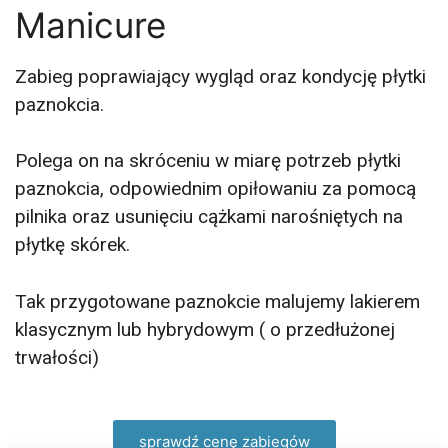
silne procesy regeneracji. Teraz 3 zabiegi w
Manicure
cenie dwóch
Zabieg poprawiający wygląd oraz kondycję płytki
umów się na zabieg
paznokcia.
Polega on na skróceniu w miarę potrzeb płytki
paznokcia, odpowiednim opiłowaniu za pomocą
pilnika oraz usunięciu cążkami narośniętych na
płytkę skórek.
Tak przygotowane paznokcie malujemy lakierem
klasycznym lub hybrydowym ( o przedłużonej
trwałości)
sprawdź cenę zabiegów