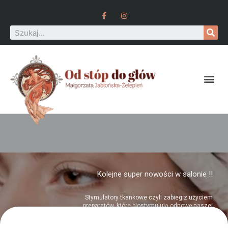
Kolejne super nowości w salonie !!
Stymulatory tkankowe czyli zabieg z użyciem
preparatów, które biostymulują odnowę naszej
skóry. Dzięki polinukleotydach zawartych w
preparacie, pod skórą zaczynają zachodzić