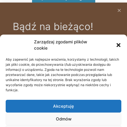
Bądź na bieżąco!
Zarządzaj zgodami plików
Zapisz się na bezpłatny newsletter, aby
cookie
być na bieżąco z nowinkami i poradami
zdrowotnymi, prowadzonymi przez
Aby zapewnić jak najlepsze wrażenia, korzystamy z technologii, takich
505 111 690
jak pliki cookie, do przechowywania i/lub uzyskiwania dostępu do
naszych specjalistów.
Batalionów Chłopskich 39a, 70-764 Szczecin
informacji o urządzeniu. Zgoda na te technologie pozwoli nam
przetwarzać dane, takie jak zachowanie podczas przeglądania lub
recepcja@odstopdoglow.com
unikalne identyfikatory na tej stronie. Brak wyrażenia zgody lub
wycofanie zgody może niekorzystnie wpłynąć na niektóre cechy i
funkcje.
rejestracja online
Email
Akceptuję
Odmów