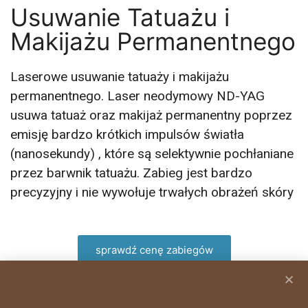
silne procesy regeneracji. Teraz 3 zabiegi w
Usuwanie Tatuażu i
cenie dwóch
Makijażu Permanentnego
umów się na zabieg
Laserowe usuwanie tatuaży i makijażu
permanentnego. Laser neodymowy ND-YAG
usuwa tatuaż oraz makijaż permanentny poprzez
emisję bardzo krótkich impulsów światła
(nanosekundy) , które są selektywnie pochłaniane
przez barwnik tatuażu. Zabieg jest bardzo
precyzyjny i nie wywołuje trwałych obrażeń skóry
sprawdź cenę zabiegów