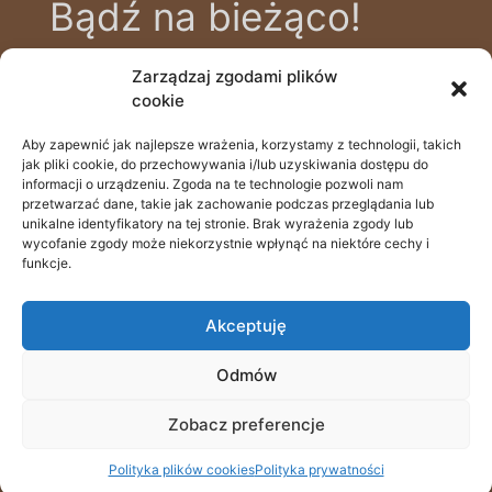
Bądź na bieżąco!
Zarządzaj zgodami plików
Zapisz się na bezpłatny newsletter, aby
cookie
być na bieżąco z nowinkami i poradami
zdrowotnymi, prowadzonymi przez
Aby zapewnić jak najlepsze wrażenia, korzystamy z technologii, takich
505 111 690
jak pliki cookie, do przechowywania i/lub uzyskiwania dostępu do
naszych specjalistów.
Batalionów Chłopskich 39a, 70-764 Szczecin
informacji o urządzeniu. Zgoda na te technologie pozwoli nam
przetwarzać dane, takie jak zachowanie podczas przeglądania lub
recepcja@odstopdoglow.com
unikalne identyfikatory na tej stronie. Brak wyrażenia zgody lub
wycofanie zgody może niekorzystnie wpłynąć na niektóre cechy i
funkcje.
rejestracja online
Email
Akceptuję
Odmów
© Wszelkie prawa zastrzeżone 2022
Zobacz preferencje
Polityka plików cookies
Polityka prywatności