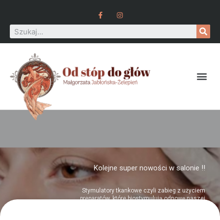
Kolejne super nowości w salonie !!
Stymulatory tkankowe czyli zabieg z użyciem
preparatów, które biostymulują odnowę naszej
skóry. Dzięki polinukleotydach zawartych w
preparacie, pod skórą zaczynają zachodzić