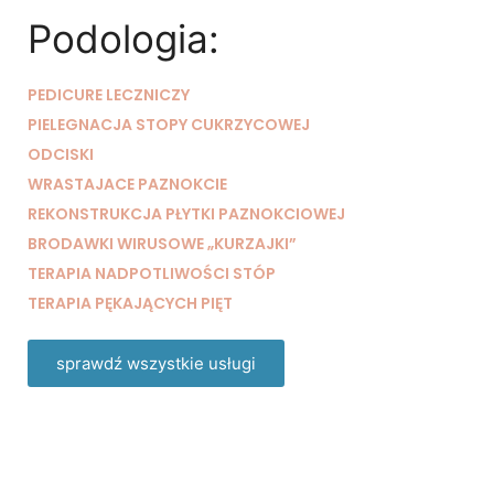
silne procesy regeneracji. Teraz 3 zabiegi w
cenie dwóch
Podologia:
PEDICURE LECZNICZY
umów się na zabieg
PIELEGNACJA STOPY CUKRZYCOWEJ
ODCISKI
WRASTAJACE PAZNOKCIE
REKONSTRUKCJA PŁYTKI PAZNOKCIOWEJ
BRODAWKI WIRUSOWE „KURZAJKI”
TERAPIA NADPOTLIWOŚCI STÓP
TERAPIA PĘKAJĄCYCH PIĘT
sprawdź wszystkie usługi