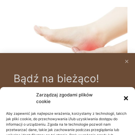
Bądź na bieżąco!
Zarządzaj zgodami plików
Zapisz się na bezpłatny newsletter, aby
cookie
być na bieżąco z nowinkami i poradami
zdrowotnymi, prowadzonymi przez
Aby zapewnić jak najlepsze wrażenia, korzystamy z technologii, takich
505 111 690
jak pliki cookie, do przechowywania i/lub uzyskiwania dostępu do
naszych specjalistów.
Batalionów Chłopskich 39a, 70-764 Szczecin
informacji o urządzeniu. Zgoda na te technologie pozwoli nam
przetwarzać dane, takie jak zachowanie podczas przeglądania lub
recepcja@odstopdoglow.com