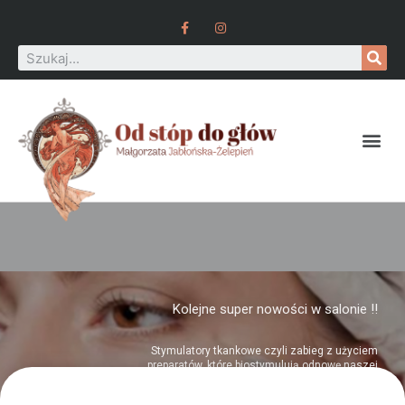
Kolejne super nowości w salonie !!
Stymulatory tkankowe czyli zabieg z użyciem
preparatów, które biostymulują odnowę naszej
skóry. Dzięki polinukleotydach zawartych w
preparacie, pod skórą zaczynają zachodzić