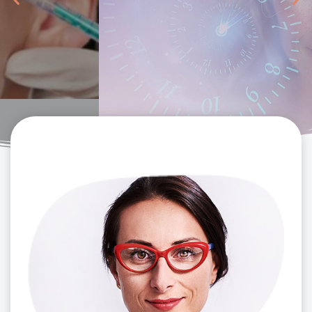
Zabieg EXOss Pro-age to kompleksowa
kuracja odmładzająca dla skóry dojrzałej
gdzie egzosomy i senolityki zawarte w
kosmetykach w połączeniu z mezterapią
mikroigłowa biostymulują i regenerują skórę,
przywracając jej młodzieńczy wygląd.
Premierowa cena jedyne 300 zł
Kliknij tutaj