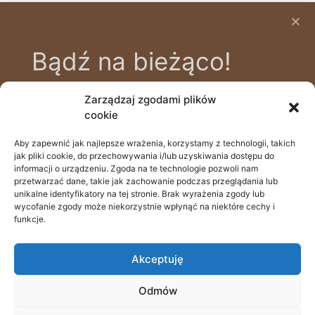
Bądź na bieżąco!
Zarządzaj zgodami plików
Zapisz się na bezpłatny newsletter, aby
cookie
być na bieżąco z nowinkami i poradami
zdrowotnymi, prowadzonymi przez
Aby zapewnić jak najlepsze wrażenia, korzystamy z technologii, takich
505 111 690
jak pliki cookie, do przechowywania i/lub uzyskiwania dostępu do
naszych specjalistów.
Batalionów Chłopskich 39a, 70-764 Szczecin
informacji o urządzeniu. Zgoda na te technologie pozwoli nam
przetwarzać dane, takie jak zachowanie podczas przeglądania lub
recepcja@odstopdoglow.com
unikalne identyfikatory na tej stronie. Brak wyrażenia zgody lub
wycofanie zgody może niekorzystnie wpłynąć na niektóre cechy i
funkcje.
rejestracja online
Email
Akceptuję
Odmów
© Wszelkie prawa zastrzeżone 2022