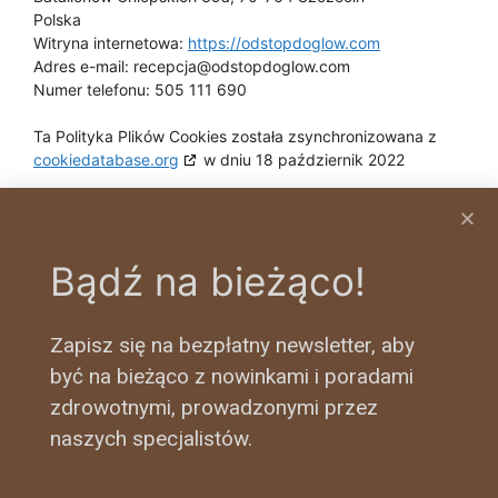
Polska
Witryna internetowa:
https://odstopdoglow.com
Adres e-mail:
moc.wolgodpotsdo@ajcpecer
Numer telefonu: 505 111 690
Ta Polityka Plików Cookies została zsynchronizowana z
cookiedatabase.org
w dniu 18 październik 2022
Bądź na bieżąco!
Zapisz się na bezpłatny newsletter, aby
być na bieżąco z nowinkami i poradami
zdrowotnymi, prowadzonymi przez
505 111 690
naszych specjalistów.
Batalionów Chłopskich 39a, 70-764 Szczecin
recepcja@odstopdoglow.com