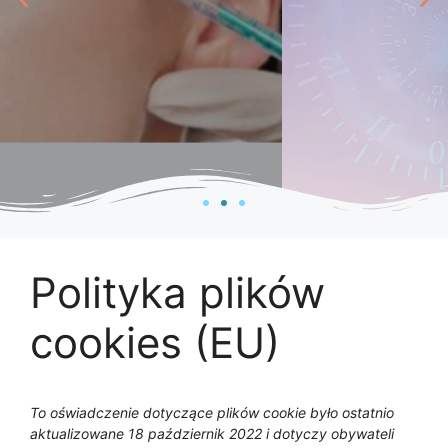
NOWOŚC W NASZYM SALONIE
Zabieg EXOss Pro-age to kompleksowa
kuracja odmładzająca dla skóry dojrzałej
gdzie egzosomy i senolityki zawarte w
kosmetykach w połączeniu z mezterapią
mikroigłowa biostymulują i regenerują skórę,
przywracając jej młodzieńczy wygląd.
Premierowa cena jedyne 300 zł
Polityka plików
Kliknij tutaj
cookies (EU)
To oświadczenie dotyczące plików cookie było ostatnio
aktualizowane 18 październik 2022 i dotyczy obywateli