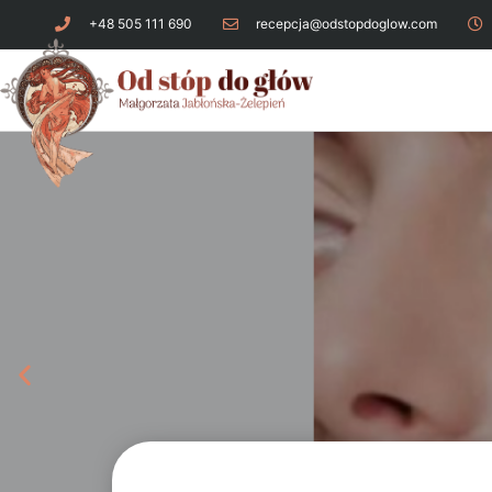
+48 505 111 690
recepcja@odstopdoglow.com