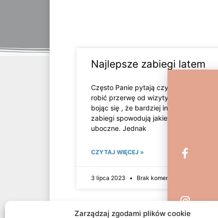
Najlepsze zabiegi latem
Często Panie pytają czy muszą na lato
robić przerwę od wizyty u kosmetyczki
bojąc się , że bardziej ingerencyjne
zabiegi spowodują jakieś efekty
uboczne. Jednak
CZYTAJ WIĘCEJ »
3 lipca 2023
Brak komentarzy
Zarządzaj zgodami plików cookie